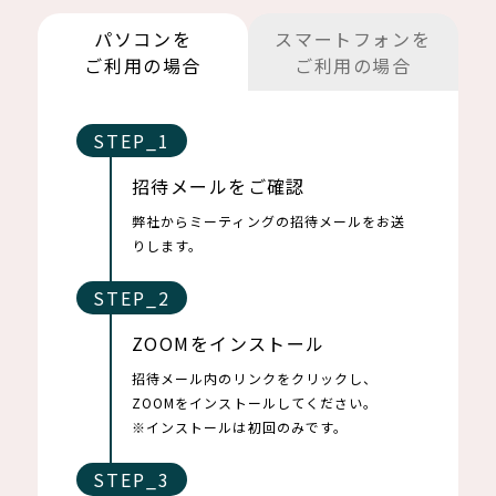
パソコンを
スマートフォンを
ご利用の場合
ご利用の場合
STEP_1
STEP_1
招待メールをご確認
ZOOMをインストール
弊社からミーティングの招待メールをお送
事前にZOOMアプリをダウンロードしてお
りします。
いてください。
STEP_2
STEP_2
ZOOMをインストール
ミーティング番号を入力
招待メール内のリンクをクリックし、
ZOOMアプリに、弊社からご案内させてい
ZOOMをインストールしてください。
ただくミーティング番号をご入力くださ
※インストールは初回のみです。
い。
STEP_3
STEP_3