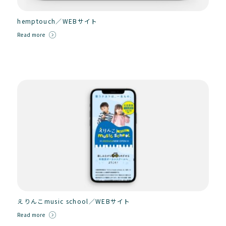
hemptouch／WEBサイト
Read more
えりんこmusic school／WEBサイト
Read more