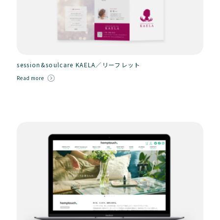
session&soulcare KAELA／リーフレット
Read more